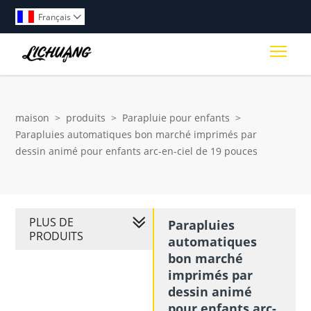
Français

Togg
maison
>
produits
>
Parapluie pour enfants
>
Parapluies automatiques bon marché imprimés par
dessin animé pour enfants arc-en-ciel de 19 pouces
PLUS DE
Parapluies
PRODUITS
automatiques
bon marché
imprimés par
dessin animé
pour enfants arc-