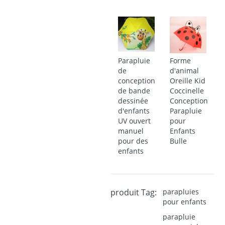
Parapluie
Forme
de
d'animal
conception
Oreille Kid
de bande
Coccinelle
dessinée
Conception
d'enfants
Parapluie
UV ouvert
pour
manuel
Enfants
pour des
Bulle
enfants
produit Tag:
parapluies
pour enfants
parapluie