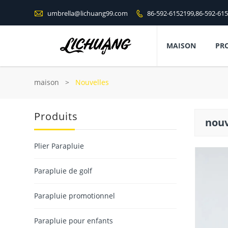

umbrella@lichuang99.com
86-592-6152199,86-592-61

MAISON
PR
maison
>
Nouvelles
Produits
nouv
Plier Parapluie
Parapluie de golf
Parapluie promotionnel
Parapluie pour enfants