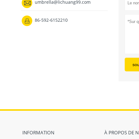

umbrella@lichuang99.com
86-592-6152210

so
INFORMATION
À PROPOS DE 