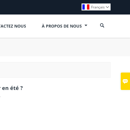
Français


ACTEZ NOUS
À PROPOS DE NOUS

 en été ?
?