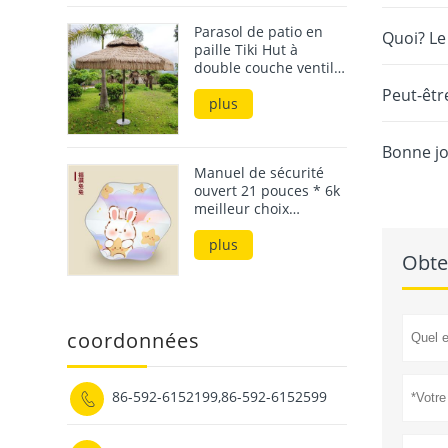
Parasol de patio en
Quoi? Le 
paille Tiki Hut à
double couche ventilé
de 3 m
Peut-êtr
plus
Bonne jo
Manuel de sécurité
ouvert 21 pouces * 6k
meilleur choix
parasols et parapluies
de pluie pour enfants
plus
Obte
résistants aux uv
coordonnées
86-592-6152199,86-592-6152599
