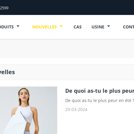
52599
ODUITS
NOUVELLES
CAS
USINE
CONT
elles
De quoi as-tu le plus peur
De quoi as-tu le plus peur en été 
29-03-2024