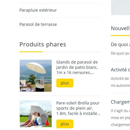
Parapluie extérieur
Parasol de terrasse
Nouvell
Produits phares
De quoi a
De quoi as-
Glands de parasol de
jardin de patio blanc,
Activité
1m x 16 nervures,
avec base, meilleures
Activité de
ventes sur le marché
plus
mi-automn
coréen
Chargeme
Pare-soleil Brella pour
sports de plein air,
Il s'agit 
1.8m, facile à installer,
mise en pla
abri de plage,
parapluie pour la
plus
chargement
plage