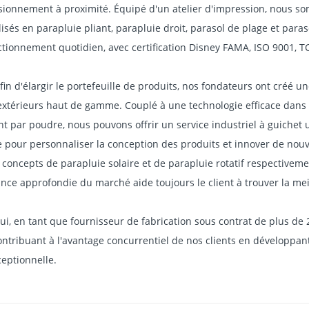
de création
1998
CHUANG Umbrella Co., Ltd a établi ses racines industrielles en t
vrant une superficie de 6 000 mètres carrés. Compte tenu de l'av
t et de la gare de XIAMEN, notre développement durable s'est épan
sionnement à proximité. Équipé d'un atelier d'impression, nous s
isés en parapluie pliant, parapluie droit, parasol de plage et para
ctionnement quotidien, avec certification Disney FAMA, ISO 9001, TC
fin d'élargir le portefeuille de produits, nos fondateurs ont créé u
extérieurs haut de gamme. Couplé à une technologie efficace dans l
t par poudre, nous pouvons offrir un service industriel à guichet 
e pour personnaliser la conception des produits et innover de nou
concepts de parapluie solaire et de parapluie rotatif respective
nce approfondie du marché aide toujours le client à trouver la meil