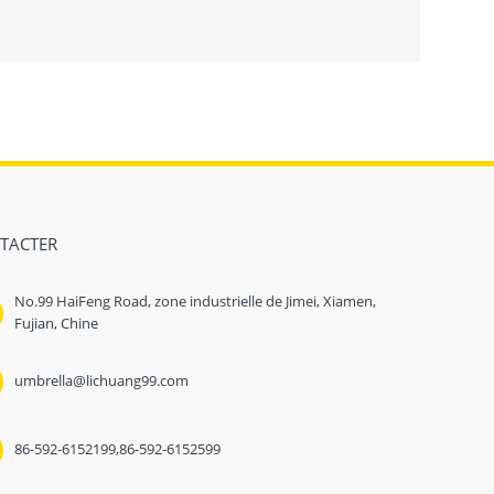
TACTER
No.99 HaiFeng Road, zone industrielle de Jimei, Xiamen,
Fujian, Chine