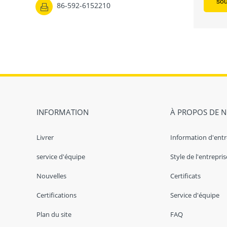
86-592-6152210

so
INFORMATION
À PROPOS DE 
Livrer
Information d'entr