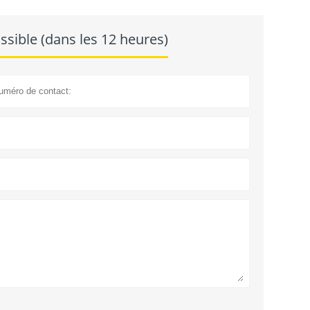
 20 ans d'expérience, LICHUANG maintient un objectif
t et en fournissant des solutions de fabrication d'une
sible (dans les 12 heures)