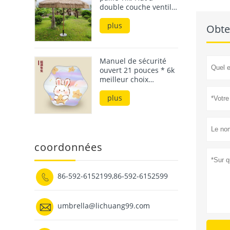
double couche ventilé
Aujourd'h
de 3 m
clair en 
plus
valeur ex
Manuel de sécurité
ouvert 21 pouces * 6k
meilleur choix
parasols et parapluies
de pluie pour enfants
plus
Obte
résistants aux uv
coordonnées
86-592-6152199,86-592-6152599


umbrella@lichuang99.com