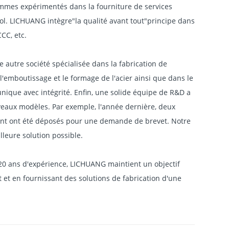
ant que parapluie professionnel ODM & OEM fondé en
antage géographique de l'emplacement : à 15 minutes de
oui avec la ressource économique de la chaîne
ommes expérimentés dans la fourniture de services
sol. LICHUANG intègre"la qualité avant tout"principe dans
CC, etc.
ne autre société spécialisée dans la fabrication de
'emboutissage et le formage de l'acier ainsi que dans le
unique avec intégrité. Enfin, une solide équipe de R&D a
veaux modèles. Par exemple, l'année dernière, deux
ment ont été déposés pour une demande de brevet. Notre
leure solution possible.