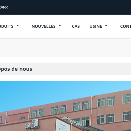
52599
ODUITS
NOUVELLES
CAS
USINE
CONT
opos de nous