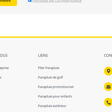
Politique de confidentialité
umettre
NOUS
LIENS
CON
eprise
Plier Parapluie
