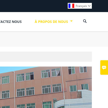
Français


ACTEZ NOUS
À PROPOS DE NOUS
