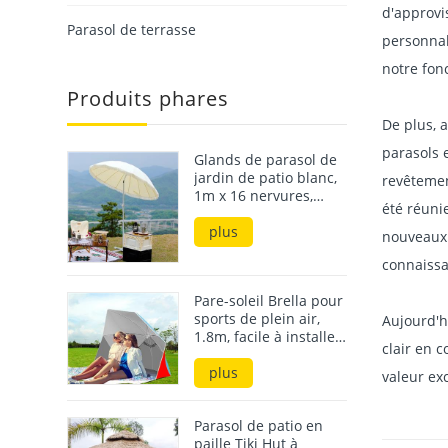
Année 
Parasol de terrasse
Xiamen LI
Produits phares
1998, cou
l'aéropor
d'approvi
Glands de parasol de
jardin de patio blanc,
personnal
1m x 16 nervures,
avec base, meilleures
notre fon
ventes sur le marché
plus
coréen
De plus, a
parasols 
Pare-soleil Brella pour
sports de plein air,
revêtemen
1.8m, facile à installer,
abri de plage,
été réuni
parapluie pour la
plus
nouveaux 
plage
connaissa
Parasol de patio en
paille Tiki Hut à