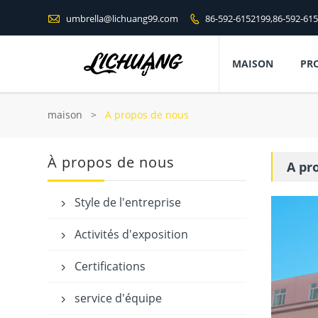

umbrella@lichuang99.com
86-592-6152199,86-592-61

MAISON
PR
maison
>
A propos de nous
À propos de nous
A pr
Style de l'entreprise

Activités d'exposition

Certifications

service d'équipe
