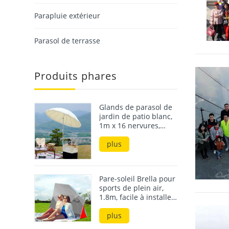
Parapluie extérieur
Parasol de terrasse
Produits phares
Glands de parasol de
jardin de patio blanc,
1m x 16 nervures,
avec base, meilleures
ventes sur le marché
plus
coréen
Pare-soleil Brella pour
sports de plein air,
1.8m, facile à installer,
abri de plage,
parapluie pour la
plus
plage