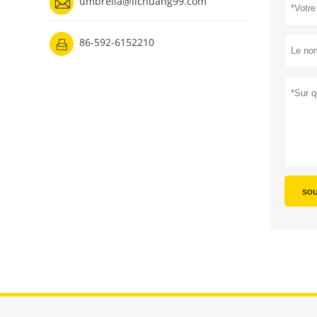

umbrella@lichuang99.com
86-592-6152210

so