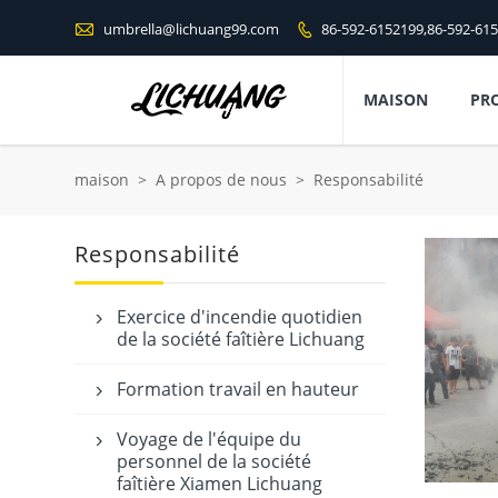

umbrella@lichuang99.com
86-592-6152199,86-592-61

MAISON
PR
maison
>
A propos de nous
>
Responsabilité
Responsabilité
Exercice d'incendie quotidien

de la société faîtière Lichuang
Formation travail en hauteur

Voyage de l'équipe du

personnel de la société
faîtière Xiamen Lichuang