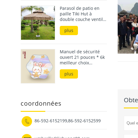
Parasol de patio en
paille Tiki Hut à
double couche ventilé
de 3 m
plus
Manuel de sécurité
ouvert 21 pouces * 6k
meilleur choix
parasols et parapluies
de pluie pour enfants
plus
résistants aux uv
Obte
coordonnées
86-592-6152199,86-592-6152599
